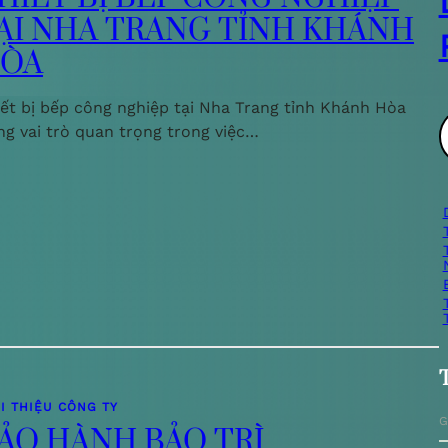
ẠI NHA TRANG TỈNH KHÁNH
ÒA
iết bị bếp công nghiệp tại Nha Trang tỉnh Khánh Hòa
ng vai trò quan trọng trong việc…
ì
i
I THIỆU CÔNG TY
G
ẢO HÀNH BẢO TRÌ