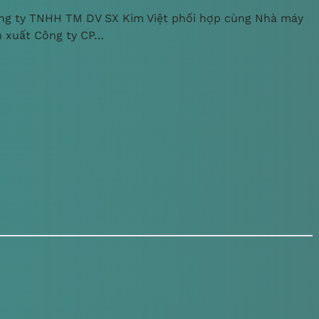
ng ty TNHH TM DV SX Kim Việt phối hợp cùng Nhà máy
n xuất Công ty CP…