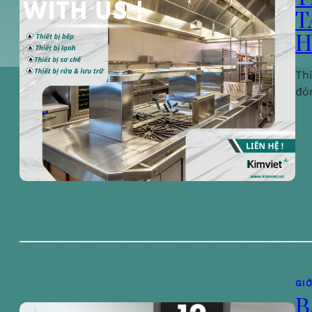
T
H
Th
đó
GIỚ
B