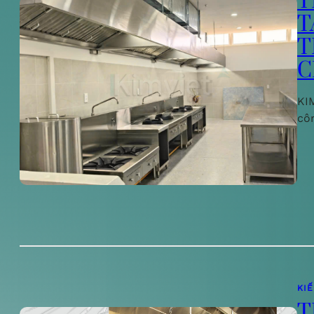
T
T
T
C
KIM
cô
KI
T