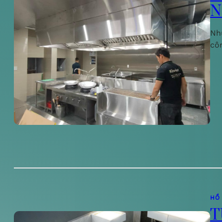
N
Nh
cô
HỒ
T