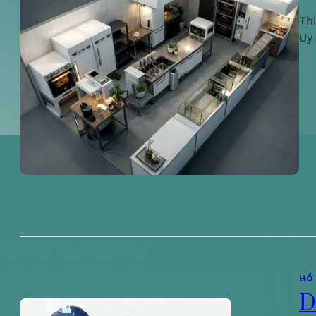
Th
Uy
HỒ
D