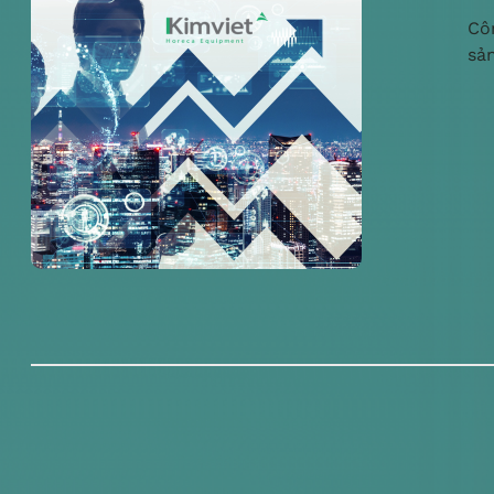
Cô
sả