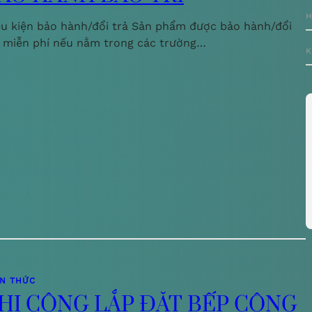
H
ều kiện bảo hành/đổi trả Sản phẩm được bảo hành/đổi
ả miễn phí nếu nằm trong các trường…
K
ẾN THỨC
HI CÔNG LẮP ĐẶT BẾP CÔNG