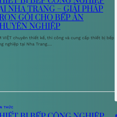
HIẾT BỊ BẾP CÔNG NGHIỆP
ẠI NHA TRANG – GIẢI PHÁP
RỌN GÓI CHO BẾP ĂN
HUYÊN NGHIỆP
 VIỆT chuyên thiết kế, thi công và cung cấp thiết bị bếp
ng nghiệp tại Nha Trang.…
ẾN THỨC
HIẾT BỊ BẾP CÔNG NGHIỆP