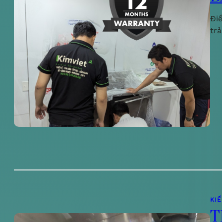
Đi
tr
KI
T