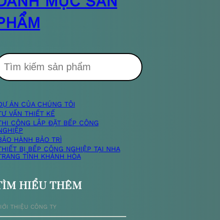
DANH MỤC SẢN
PHẨM
T
DỰ ÁN CỦA CHÚNG TÔI
m
TƯ VẤN THIẾT KẾ
THI CÔNG LẮP ĐẶT BẾP CÔNG
NGHIỆP
k
BẢO HÀNH BẢO TRÌ
THIẾT BỊ BẾP CÔNG NGHIỆP TẠI NHA
TRANG TỈNH KHÁNH HÒA
TÌM HIỂU THÊM
ế
IỚI THIỆU CÔNG TY