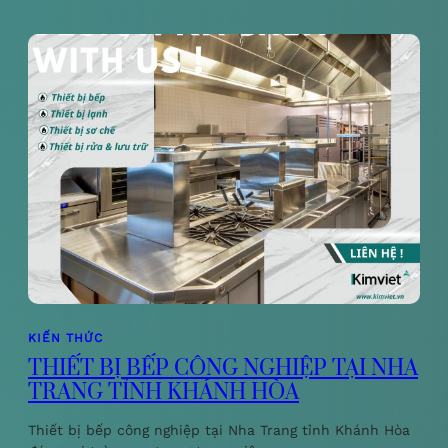
KIẾN THỨC
THIẾT BỊ BẾP CÔNG NGHIỆP TẠI NHA
TRANG TỈNH KHÁNH HÒA
Thiết bị bếp công nghiệp tại Nha Trang tỉnh Khánh Hòa