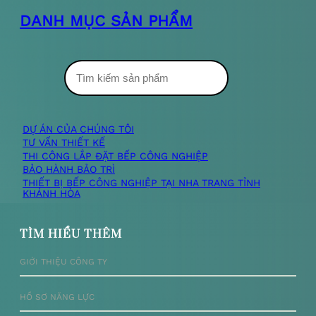
DANH MỤC SẢN PHẨM
T
ì
m
DỰ ÁN CỦA CHÚNG TÔI
TƯ VẤN THIẾT KẾ
k
THI CÔNG LẮP ĐẶT BẾP CÔNG NGHIỆP
BẢO HÀNH BẢO TRÌ
i
THIẾT BỊ BẾP CÔNG NGHIỆP TẠI NHA TRANG TỈNH
KHÁNH HÒA
ế
m
TÌM HIỂU THÊM
GIỚI THIỆU CÔNG TY
HỒ SƠ NĂNG LỰC