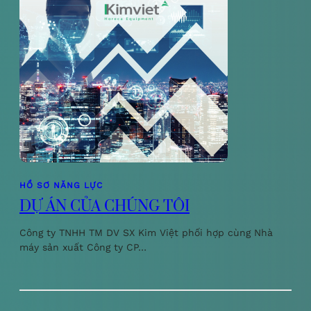
HỒ SƠ NĂNG LỰC
DỰ ÁN CỦA CHÚNG TÔI
Công ty TNHH TM DV SX Kim Việt phối hợp cùng Nhà
máy sản xuất Công ty CP…