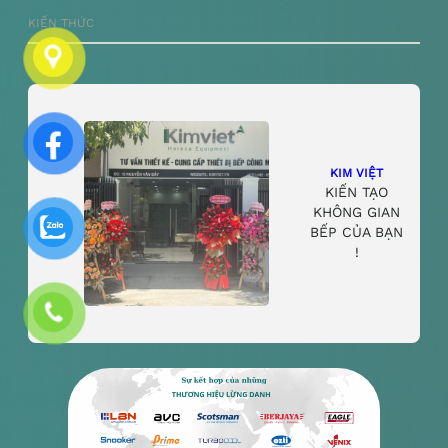
KIẾN THỨC
KIM VIỆT
KIẾN TẠO
KHÔNG GIAN
BẾP CỦA BẠN
!