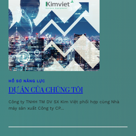
HỒ SƠ NĂNG LỰC
DỰ ÁN CỦA CHÚNG TÔI
Công ty TNHH TM DV SX Kim Việt phối hợp cùng Nhà
máy sản xuất Công ty CP…