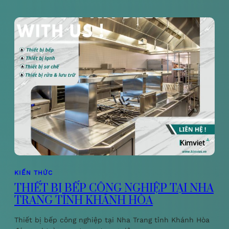
KIẾN THỨC
THIẾT BỊ BẾP CÔNG NGHIỆP TẠI NHA
TRANG TỈNH KHÁNH HÒA
Thiết bị bếp công nghiệp tại Nha Trang tỉnh Khánh Hòa