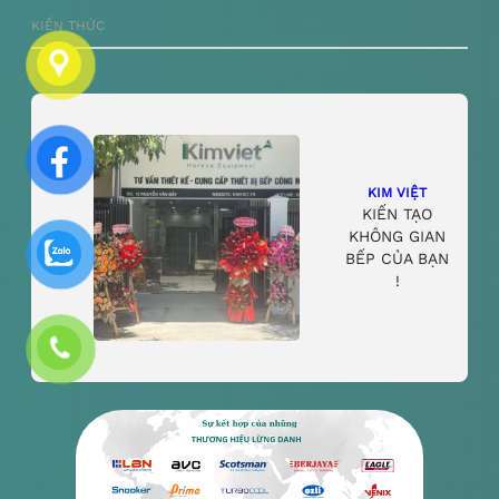
KIẾN THỨC
KIM VIỆT
KIẾN TẠO
KHÔNG GIAN
BẾP CỦA BẠN
!