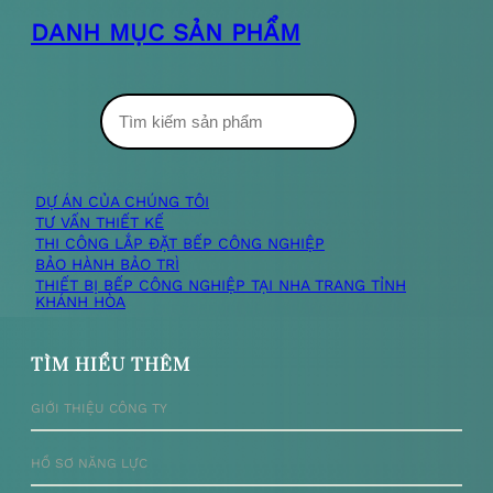
DANH MỤC SẢN PHẨM
T
ì
m
DỰ ÁN CỦA CHÚNG TÔI
TƯ VẤN THIẾT KẾ
k
THI CÔNG LẮP ĐẶT BẾP CÔNG NGHIỆP
BẢO HÀNH BẢO TRÌ
i
THIẾT BỊ BẾP CÔNG NGHIỆP TẠI NHA TRANG TỈNH
KHÁNH HÒA
ế
m
TÌM HIỂU THÊM
GIỚI THIỆU CÔNG TY
HỒ SƠ NĂNG LỰC