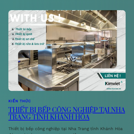
KIẾN THỨC
THIẾT BỊ BẾP CÔNG NGHIỆP TẠI NHA
TRANG TỈNH KHÁNH HÒA
Thiết bị bếp công nghiệp tại Nha Trang tỉnh Khánh Hòa