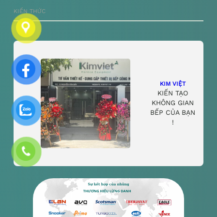
KIẾN THỨC
KIM VIỆT
KIẾN TẠO
KHÔNG GIAN
BẾP CỦA BẠN
!