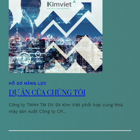
HỒ SƠ NĂNG LỰC
DỰ ÁN CỦA CHÚNG TÔI
Công ty TNHH TM DV SX Kim Việt phối hợp cùng Nhà
máy sản xuất Công ty CP…