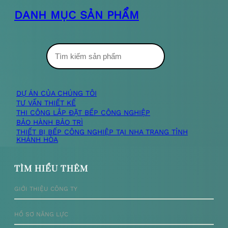
DANH MỤC SẢN PHẨM
T
ì
m
DỰ ÁN CỦA CHÚNG TÔI
TƯ VẤN THIẾT KẾ
k
THI CÔNG LẮP ĐẶT BẾP CÔNG NGHIỆP
BẢO HÀNH BẢO TRÌ
i
THIẾT BỊ BẾP CÔNG NGHIỆP TẠI NHA TRANG TỈNH
KHÁNH HÒA
ế
m
TÌM HIỂU THÊM
GIỚI THIỆU CÔNG TY
HỒ SƠ NĂNG LỰC