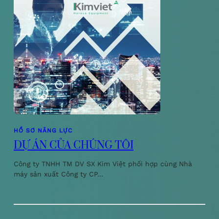
HỒ SƠ NĂNG LỰC
DỰ ÁN CỦA CHÚNG TÔI
Công ty TNHH TM DV SX Kim Việt phối hợp cùng Nhà
máy sản xuất Công ty CP…