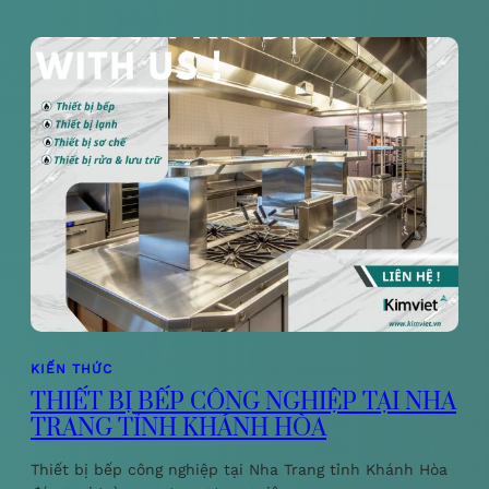
KIẾN THỨC
THIẾT BỊ BẾP CÔNG NGHIỆP TẠI NHA
TRANG TỈNH KHÁNH HÒA
Thiết bị bếp công nghiệp tại Nha Trang tỉnh Khánh Hòa