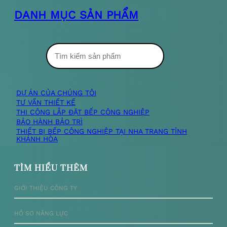
DANH MỤC SẢN PHẨM
T
ì
m
DỰ ÁN CỦA CHÚNG TÔI
TƯ VẤN THIẾT KẾ
k
THI CÔNG LẮP ĐẶT BẾP CÔNG NGHIỆP
BẢO HÀNH BẢO TRÌ
i
THIẾT BỊ BẾP CÔNG NGHIỆP TẠI NHA TRANG TỈNH
KHÁNH HÒA
ế
m
TÌM HIỂU THÊM
GIỚI THIỆU CÔNG TY
HỒ SƠ NĂNG LỰC