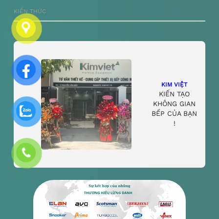
KIẾN THỨC
KIM VIỆT
KIẾN TẠO
KHÔNG GIAN
BẾP CỦA BẠN
!