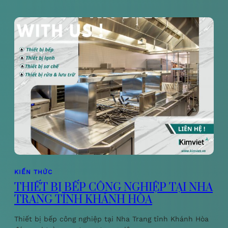
KIẾN THỨC
THIẾT BỊ BẾP CÔNG NGHIỆP TẠI NHA
TRANG TỈNH KHÁNH HÒA
Thiết bị bếp công nghiệp tại Nha Trang tỉnh Khánh Hòa