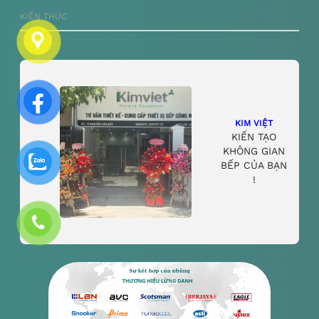
KIẾN THỨC
KIM VIỆT
KIẾN TẠO
KHÔNG GIAN
BẾP CỦA BẠN
!