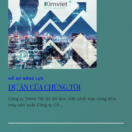
HỒ SƠ NĂNG LỰC
DỰ ÁN CỦA CHÚNG TÔI
Công ty TNHH TM DV SX Kim Việt phối hợp cùng Nhà
máy sản xuất Công ty CP…