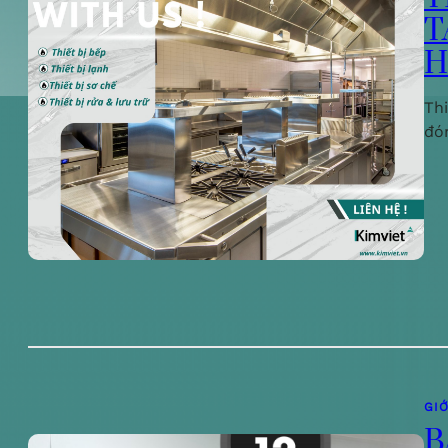
T
H
Th
đó
GIỚ
B