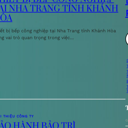
ẠI NHA TRANG TỈNH KHÁNH
ÒA
iết bị bếp công nghiệp tại Nha Trang tỉnh Khánh Hòa
ng vai trò quan trọng trong việc…
ì
i
I THIỆU CÔNG TY
G
ẢO HÀNH BẢO TRÌ