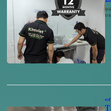
Đi
tr
KI
T