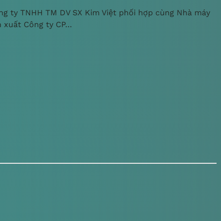
ng ty TNHH TM DV SX Kim Việt phối hợp cùng Nhà máy
n xuất Công ty CP…