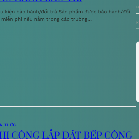
H
ều kiện bảo hành/đổi trả Sản phẩm được bảo hành/đổi
ả miễn phí nếu nằm trong các trường…
K
ẾN THỨC
HI CÔNG LẮP ĐẶT BẾP CÔNG