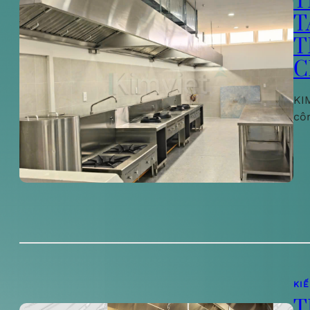
T
T
T
C
KIM
cô
KI
T