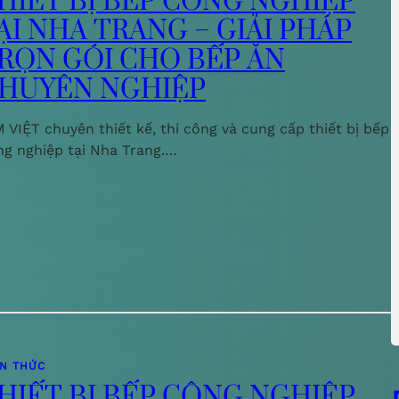
HIẾT BỊ BẾP CÔNG NGHIỆP
ẠI NHA TRANG – GIẢI PHÁP
RỌN GÓI CHO BẾP ĂN
HUYÊN NGHIỆP
 VIỆT chuyên thiết kế, thi công và cung cấp thiết bị bếp
ng nghiệp tại Nha Trang.…
ẾN THỨC
HIẾT BỊ BẾP CÔNG NGHIỆP