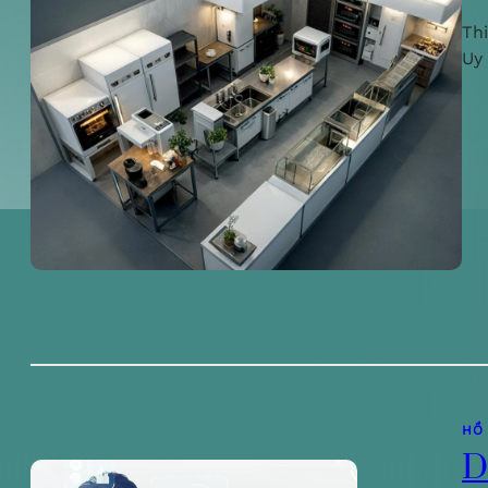
Th
Uy
HỒ
D