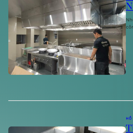
N
Nh
cô
HỒ
T