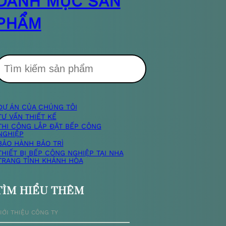
DANH MỤC SẢN
PHẨM
T
DỰ ÁN CỦA CHÚNG TÔI
m
TƯ VẤN THIẾT KẾ
THI CÔNG LẮP ĐẶT BẾP CÔNG
NGHIỆP
k
BẢO HÀNH BẢO TRÌ
THIẾT BỊ BẾP CÔNG NGHIỆP TẠI NHA
TRANG TỈNH KHÁNH HÒA
TÌM HIỂU THÊM
ế
IỚI THIỆU CÔNG TY