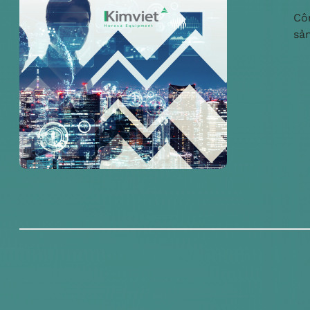
Cô
sả