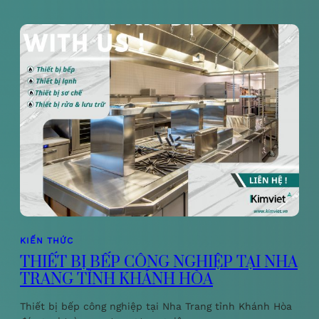
KIẾN THỨC
THIẾT BỊ BẾP CÔNG NGHIỆP TẠI NHA
TRANG TỈNH KHÁNH HÒA
Thiết bị bếp công nghiệp tại Nha Trang tỉnh Khánh Hòa