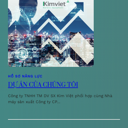
HỒ SƠ NĂNG LỰC
DỰ ÁN CỦA CHÚNG TÔI
Công ty TNHH TM DV SX Kim Việt phối hợp cùng Nhà
máy sản xuất Công ty CP…