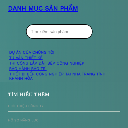
DANH MỤC SẢN PHẨM
T
ì
m
DỰ ÁN CỦA CHÚNG TÔI
TƯ VẤN THIẾT KẾ
k
THI CÔNG LẮP ĐẶT BẾP CÔNG NGHIỆP
BẢO HÀNH BẢO TRÌ
i
THIẾT BỊ BẾP CÔNG NGHIỆP TẠI NHA TRANG TỈNH
KHÁNH HÒA
ế
m
TÌM HIỂU THÊM
GIỚI THIỆU CÔNG TY
HỒ SƠ NĂNG LỰC