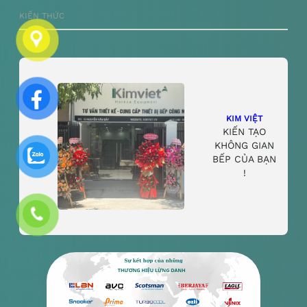
KIẾN THỨC
KIM VIỆT
KIẾN TẠO
KHÔNG GIAN
BẾP CỦA BẠN
!