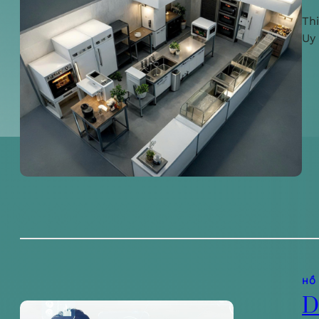
Th
Uy
HỒ
D