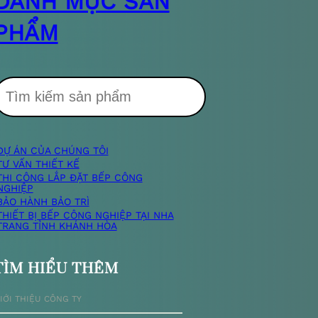
DANH MỤC SẢN
PHẨM
T
DỰ ÁN CỦA CHÚNG TÔI
m
TƯ VẤN THIẾT KẾ
THI CÔNG LẮP ĐẶT BẾP CÔNG
NGHIỆP
k
BẢO HÀNH BẢO TRÌ
THIẾT BỊ BẾP CÔNG NGHIỆP TẠI NHA
TRANG TỈNH KHÁNH HÒA
TÌM HIỂU THÊM
ế
IỚI THIỆU CÔNG TY