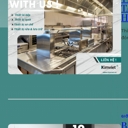
T
H
Th
đó
GIỚ
B