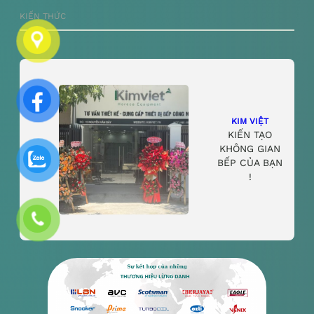
KIẾN THỨC
KIM VIỆT
KIẾN TẠO
KHÔNG GIAN
BẾP CỦA BẠN
!