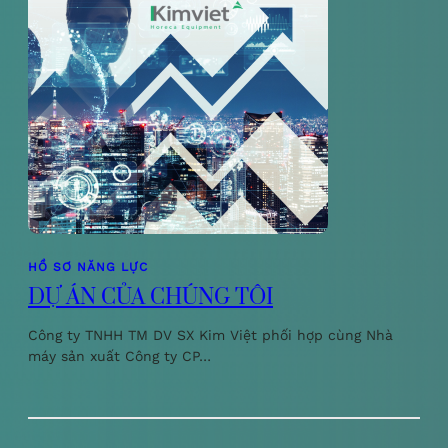
HỒ SƠ NĂNG LỰC
DỰ ÁN CỦA CHÚNG TÔI
Công ty TNHH TM DV SX Kim Việt phối hợp cùng Nhà
máy sản xuất Công ty CP…