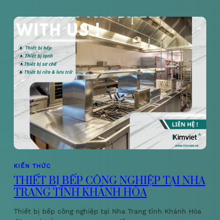
KIẾN THỨC
THIẾT BỊ BẾP CÔNG NGHIỆP TẠI NHA
TRANG TỈNH KHÁNH HÒA
Thiết bị bếp công nghiệp tại Nha Trang tỉnh Khánh Hòa