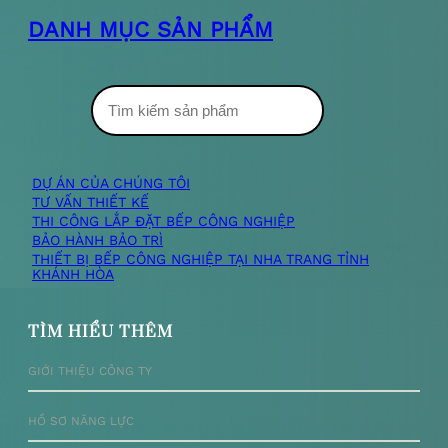
DANH MỤC SẢN PHẨM
T
ì
m
DỰ ÁN CỦA CHÚNG TÔI
TƯ VẤN THIẾT KẾ
k
THI CÔNG LẮP ĐẶT BẾP CÔNG NGHIỆP
BẢO HÀNH BẢO TRÌ
i
THIẾT BỊ BẾP CÔNG NGHIỆP TẠI NHA TRANG TỈNH
KHÁNH HÒA
ế
m
TÌM HIỂU THÊM
GIỚI THIỆU CÔNG TY
HỒ SƠ NĂNG LỰC