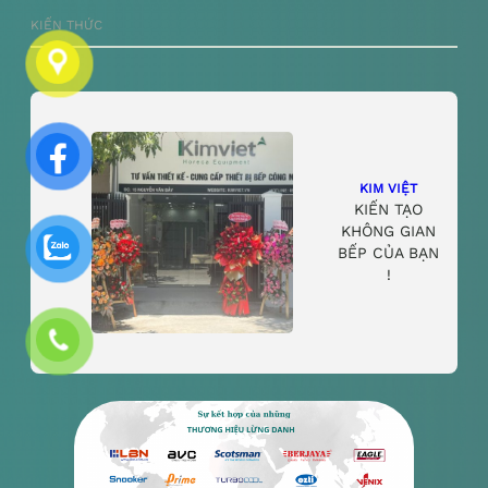
KIẾN THỨC
KIM VIỆT
KIẾN TẠO
KHÔNG GIAN
BẾP CỦA BẠN
!