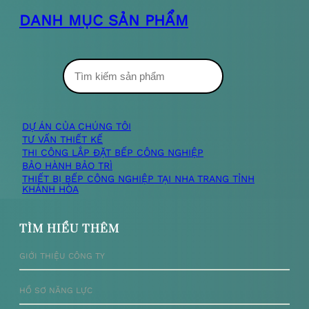
DANH MỤC SẢN PHẨM
T
ì
m
DỰ ÁN CỦA CHÚNG TÔI
TƯ VẤN THIẾT KẾ
k
THI CÔNG LẮP ĐẶT BẾP CÔNG NGHIỆP
BẢO HÀNH BẢO TRÌ
i
THIẾT BỊ BẾP CÔNG NGHIỆP TẠI NHA TRANG TỈNH
KHÁNH HÒA
ế
m
TÌM HIỂU THÊM
GIỚI THIỆU CÔNG TY
HỒ SƠ NĂNG LỰC