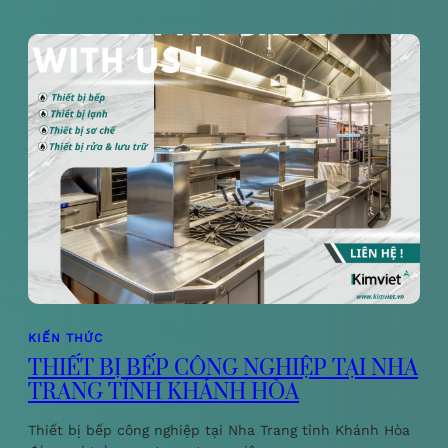
KIẾN THỨC
THIẾT BỊ BẾP CÔNG NGHIỆP TẠI NHA
TRANG TỈNH KHÁNH HÒA
Thiết bị bếp công nghiệp tại Nha Trang tỉnh Khánh Hòa