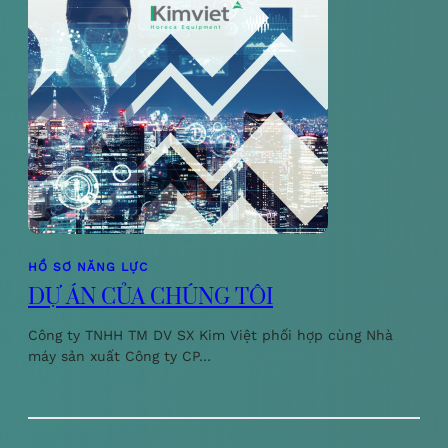
HỒ SƠ NĂNG LỰC
DỰ ÁN CỦA CHÚNG TÔI
Công ty TNHH TM DV SX Kim Việt phối hợp cùng Nhà
máy sản xuất Công ty CP…