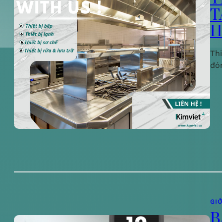
T
H
Th
đó
GIỚ
B