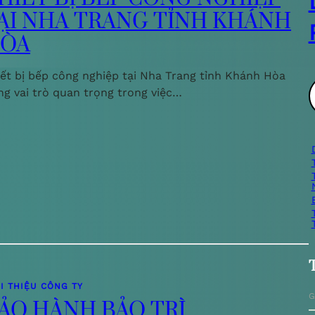
ẠI NHA TRANG TỈNH KHÁNH
ÒA
iết bị bếp công nghiệp tại Nha Trang tỉnh Khánh Hòa
ng vai trò quan trọng trong việc…
ì
i
I THIỆU CÔNG TY
G
ẢO HÀNH BẢO TRÌ