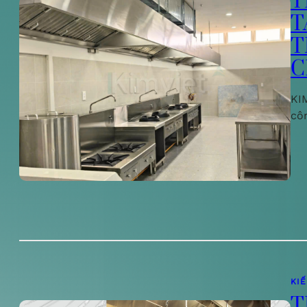
T
T
T
C
KIM
cô
KI
T