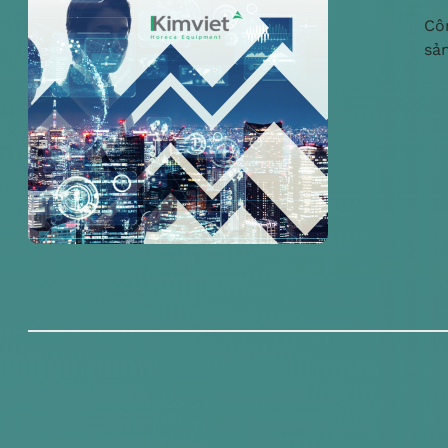
Cô
sả