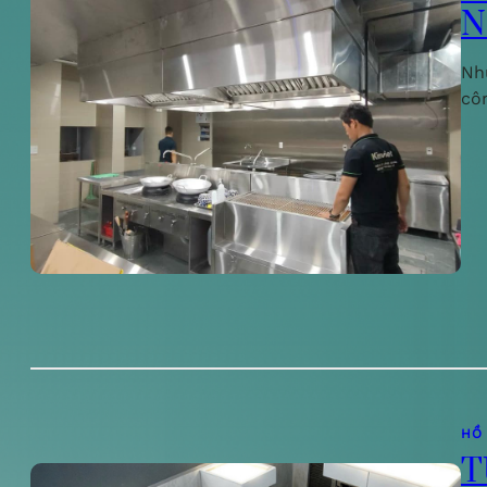
N
Nh
cô
HỒ
T