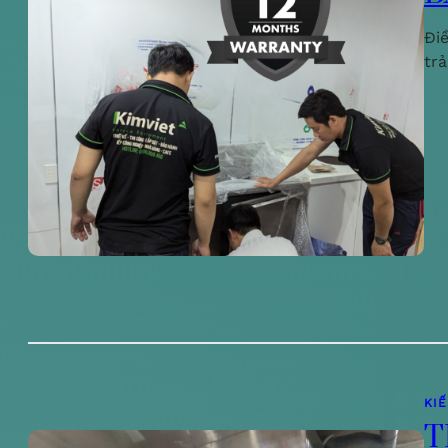
Đi
tr
KI
T