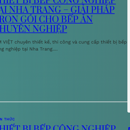
HIẾT BỊ BẾP CÔNG NGHIỆP
ẠI NHA TRANG – GIẢI PHÁP
RỌN GÓI CHO BẾP ĂN
HUYÊN NGHIỆP
 VIỆT chuyên thiết kế, thi công và cung cấp thiết bị bếp
ng nghiệp tại Nha Trang.…
ẾN THỨC
HIẾT BỊ BẾP CÔNG NGHIỆP