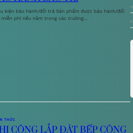
H
ều kiện bảo hành/đổi trả Sản phẩm được bảo hành/đổi
ả miễn phí nếu nằm trong các trường…
K
ẾN THỨC
HI CÔNG LẮP ĐẶT BẾP CÔNG