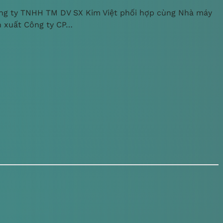
ng ty TNHH TM DV SX Kim Việt phối hợp cùng Nhà máy
n xuất Công ty CP…