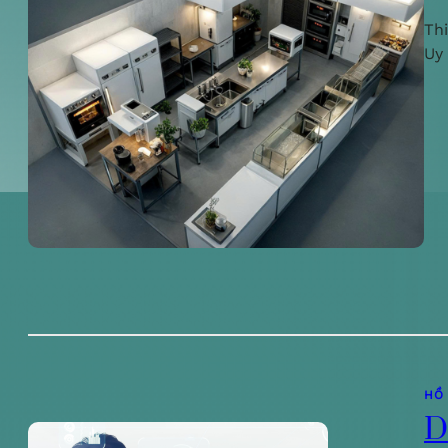
Th
Uy
HỒ
D