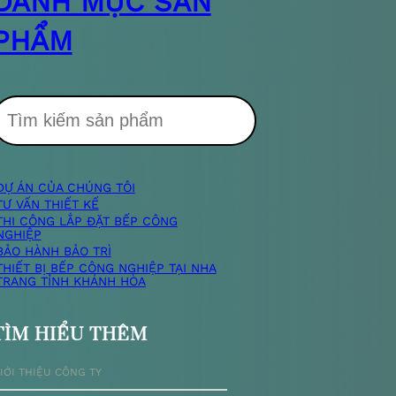
DANH MỤC SẢN
PHẨM
T
DỰ ÁN CỦA CHÚNG TÔI
m
TƯ VẤN THIẾT KẾ
THI CÔNG LẮP ĐẶT BẾP CÔNG
NGHIỆP
k
BẢO HÀNH BẢO TRÌ
THIẾT BỊ BẾP CÔNG NGHIỆP TẠI NHA
TRANG TỈNH KHÁNH HÒA
TÌM HIỂU THÊM
ế
IỚI THIỆU CÔNG TY