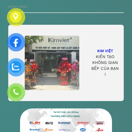
KIẾN THỨC
KIM VIỆT
KIẾN TẠO
KHÔNG GIAN
BẾP CỦA BẠN
!