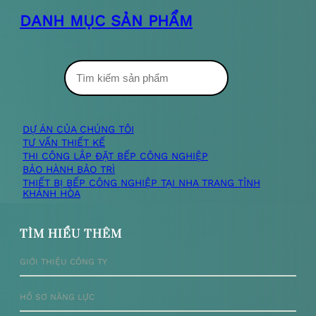
DANH MỤC SẢN PHẨM
T
ì
m
DỰ ÁN CỦA CHÚNG TÔI
TƯ VẤN THIẾT KẾ
k
THI CÔNG LẮP ĐẶT BẾP CÔNG NGHIỆP
BẢO HÀNH BẢO TRÌ
i
THIẾT BỊ BẾP CÔNG NGHIỆP TẠI NHA TRANG TỈNH
KHÁNH HÒA
ế
m
TÌM HIỂU THÊM
GIỚI THIỆU CÔNG TY
HỒ SƠ NĂNG LỰC