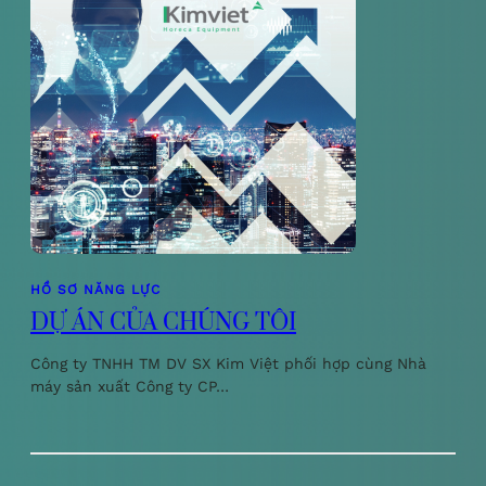
HỒ SƠ NĂNG LỰC
DỰ ÁN CỦA CHÚNG TÔI
Công ty TNHH TM DV SX Kim Việt phối hợp cùng Nhà
máy sản xuất Công ty CP…