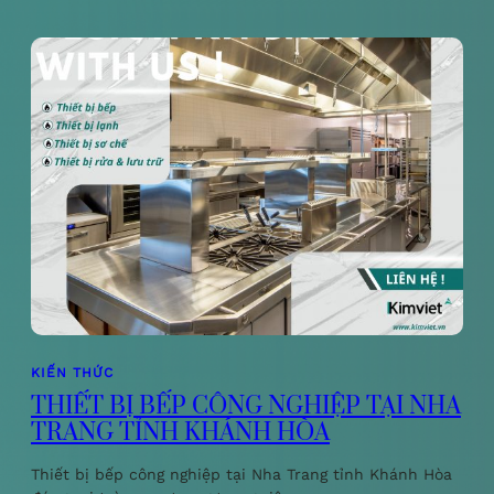
KIẾN THỨC
THIẾT BỊ BẾP CÔNG NGHIỆP TẠI NHA
TRANG TỈNH KHÁNH HÒA
Thiết bị bếp công nghiệp tại Nha Trang tỉnh Khánh Hòa