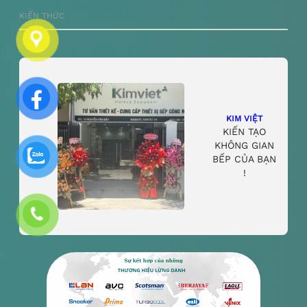
KIẾN THỨC
KIM VIỆT
KIẾN TẠO
KHÔNG GIAN
BẾP CỦA BẠN
!