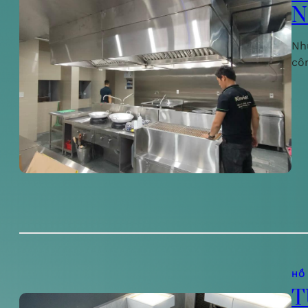
N
Nh
cô
HỒ
T