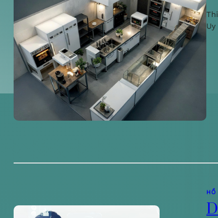
Th
Uy
HỒ
D