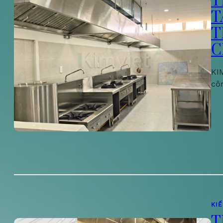
T
T
T
C
KIM
cô
KI
T