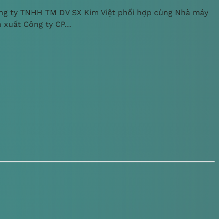
ng ty TNHH TM DV SX Kim Việt phối hợp cùng Nhà máy
n xuất Công ty CP…