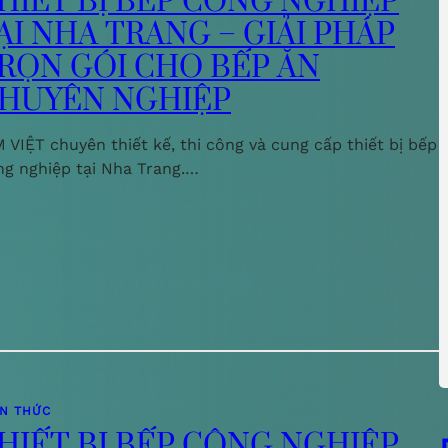
HIẾT BỊ BẾP CÔNG NGHIỆP
ẠI NHA TRANG – GIẢI PHÁP
RỌN GÓI CHO BẾP ĂN
HUYÊN NGHIỆP
 VIỆT chuyên thiết kế, thi công và cung cấp thiết bị bếp
ng nghiệp tại Nha Trang.…
ẾN THỨC
HIẾT BỊ BẾP CÔNG NGHIỆP