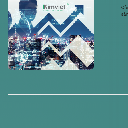
Cô
sả