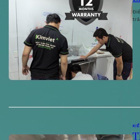
Đi
tr
KI
T