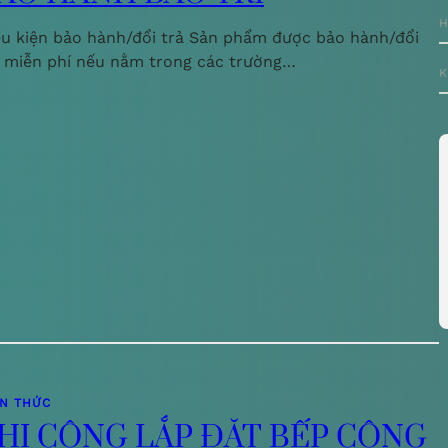
H
ều kiện bảo hành/đổi trả Sản phẩm được bảo hành/đổi
ả miễn phí nếu nằm trong các trường…
K
ẾN THỨC
HI CÔNG LẮP ĐẶT BẾP CÔNG