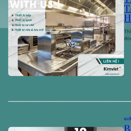
T
H
Th
đó
GIỚ
B