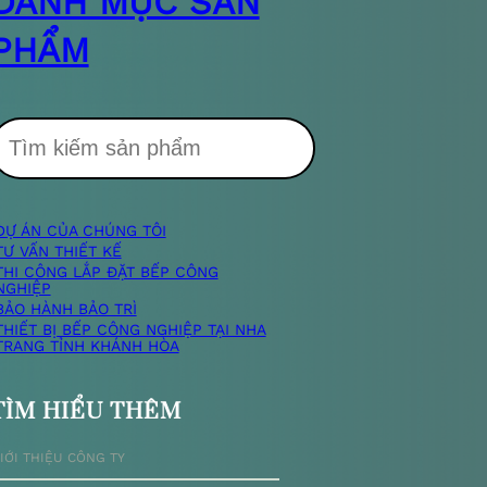
DANH MỤC SẢN
PHẨM
T
DỰ ÁN CỦA CHÚNG TÔI
m
TƯ VẤN THIẾT KẾ
THI CÔNG LẮP ĐẶT BẾP CÔNG
NGHIỆP
k
BẢO HÀNH BẢO TRÌ
THIẾT BỊ BẾP CÔNG NGHIỆP TẠI NHA
TRANG TỈNH KHÁNH HÒA
TÌM HIỂU THÊM
ế
IỚI THIỆU CÔNG TY