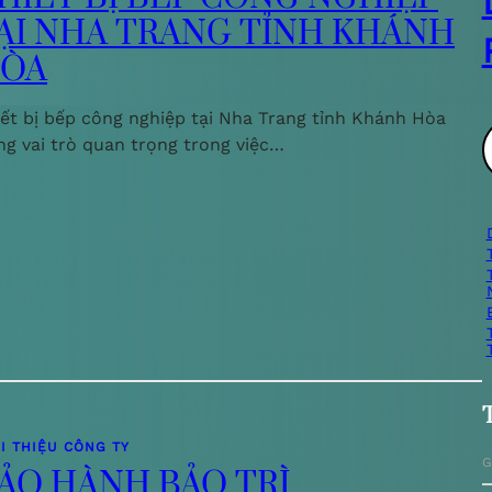
ẠI NHA TRANG TỈNH KHÁNH
ÒA
iết bị bếp công nghiệp tại Nha Trang tỉnh Khánh Hòa
ng vai trò quan trọng trong việc…
ì
i
I THIỆU CÔNG TY
G
ẢO HÀNH BẢO TRÌ