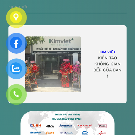
KIẾN THỨC
KIM VIỆT
KIẾN TẠO
KHÔNG GIAN
BẾP CỦA BẠN
!