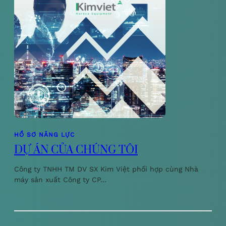
HỒ SƠ NĂNG LỰC
DỰ ÁN CỦA CHÚNG TÔI
Công ty TNHH TM DV SX Kim Việt phối hợp cùng Nhà
máy sản xuất Công ty CP…