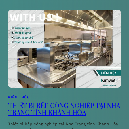
KIẾN THỨC
THIẾT BỊ BẾP CÔNG NGHIỆP TẠI NHA
TRANG TỈNH KHÁNH HÒA
Thiết bị bếp công nghiệp tại Nha Trang tỉnh Khánh Hòa