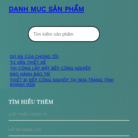
DANH MỤC SẢN PHẨM
T
ì
m
DỰ ÁN CỦA CHÚNG TÔI
TƯ VẤN THIẾT KẾ
k
THI CÔNG LẮP ĐẶT BẾP CÔNG NGHIỆP
BẢO HÀNH BẢO TRÌ
i
THIẾT BỊ BẾP CÔNG NGHIỆP TẠI NHA TRANG TỈNH
KHÁNH HÒA
ế
m
TÌM HIỂU THÊM
GIỚI THIỆU CÔNG TY
HỒ SƠ NĂNG LỰC