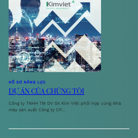
HỒ SƠ NĂNG LỰC
DỰ ÁN CỦA CHÚNG TÔI
Công ty TNHH TM DV SX Kim Việt phối hợp cùng Nhà
máy sản xuất Công ty CP…