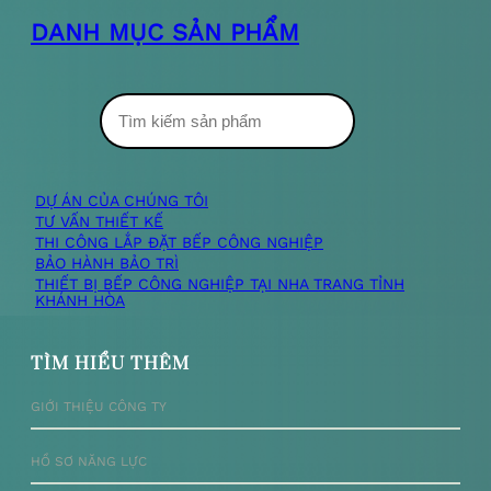
DANH MỤC SẢN PHẨM
T
ì
m
DỰ ÁN CỦA CHÚNG TÔI
TƯ VẤN THIẾT KẾ
k
THI CÔNG LẮP ĐẶT BẾP CÔNG NGHIỆP
BẢO HÀNH BẢO TRÌ
i
THIẾT BỊ BẾP CÔNG NGHIỆP TẠI NHA TRANG TỈNH
KHÁNH HÒA
ế
m
TÌM HIỂU THÊM
GIỚI THIỆU CÔNG TY
HỒ SƠ NĂNG LỰC