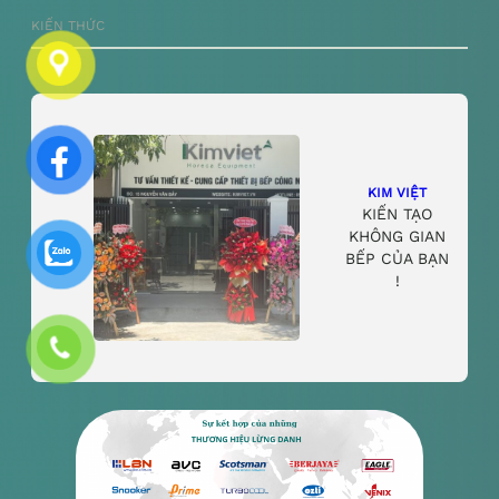
KIẾN THỨC
KIM VIỆT
KIẾN TẠO
KHÔNG GIAN
BẾP CỦA BẠN
!