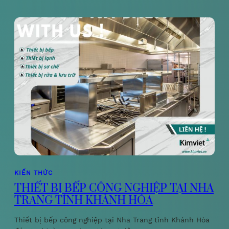
KIẾN THỨC
THIẾT BỊ BẾP CÔNG NGHIỆP TẠI NHA
TRANG TỈNH KHÁNH HÒA
Thiết bị bếp công nghiệp tại Nha Trang tỉnh Khánh Hòa