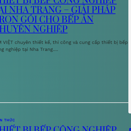
HIẾT BỊ BẾP CÔNG NGHIỆP
ẠI NHA TRANG – GIẢI PHÁP
RỌN GÓI CHO BẾP ĂN
HUYÊN NGHIỆP
 VIỆT chuyên thiết kế, thi công và cung cấp thiết bị bếp
ng nghiệp tại Nha Trang.…
ẾN THỨC
HIẾT BỊ BẾP CÔNG NGHIỆP