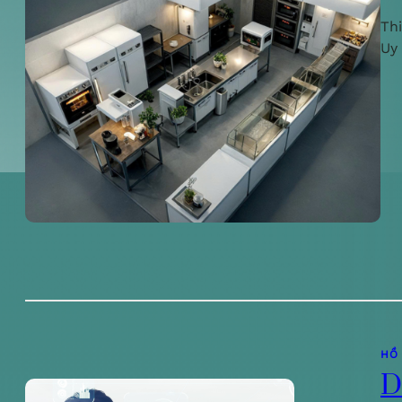
Th
Uy
HỒ
D