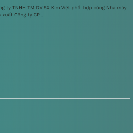
ng ty TNHH TM DV SX Kim Việt phối hợp cùng Nhà máy
n xuất Công ty CP…