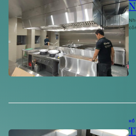
N
Nh
cô
HỒ
T