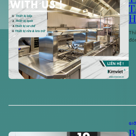
T
H
Th
đó
GIỚ
B