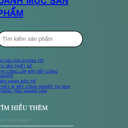
DANH MỤC SẢN
PHẨM
T
DỰ ÁN CỦA CHÚNG TÔI
m
TƯ VẤN THIẾT KẾ
THI CÔNG LẮP ĐẶT BẾP CÔNG
NGHIỆP
k
BẢO HÀNH BẢO TRÌ
THIẾT BỊ BẾP CÔNG NGHIỆP TẠI NHA
TRANG TỈNH KHÁNH HÒA
TÌM HIỂU THÊM
ế
IỚI THIỆU CÔNG TY