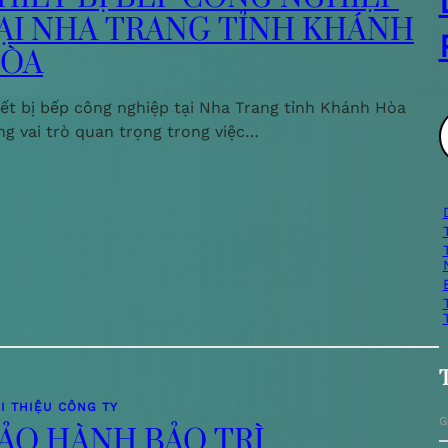
ẠI NHA TRANG TỈNH KHÁNH
ÒA
iết bị bếp công nghiệp tại Nha Trang tỉnh Khánh Hòa
ng vai trò quan trọng trong việc…
ì
i
I THIỆU CÔNG TY
G
ẢO HÀNH BẢO TRÌ