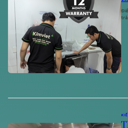
Đi
tr
KI
T