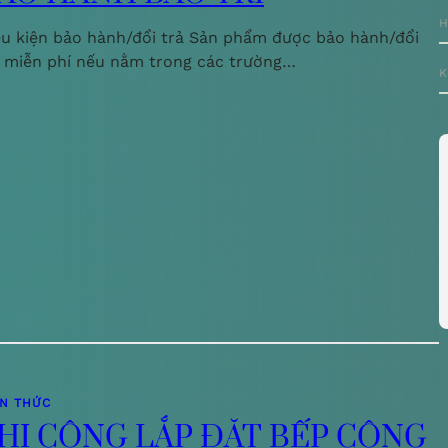
H
ều kiện bảo hành/đổi trả Sản phẩm được bảo hành/đổi
ả miễn phí nếu nằm trong các trường…
K
ẾN THỨC
HI CÔNG LẮP ĐẶT BẾP CÔNG