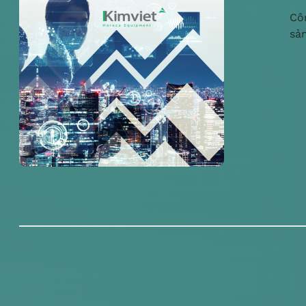
Cô
sả