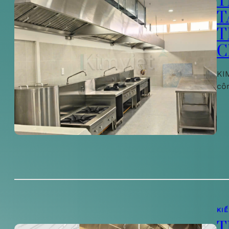
T
T
T
C
KIM
cô
KI
T