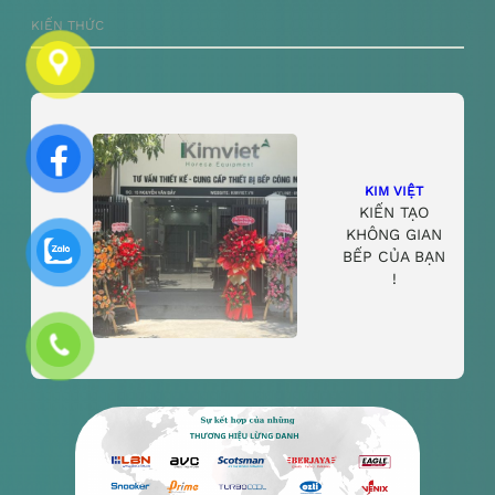
KIẾN THỨC
KIM VIỆT
KIẾN TẠO
KHÔNG GIAN
BẾP CỦA BẠN
!