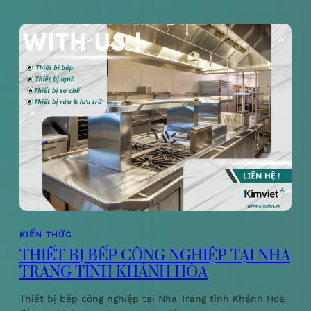
KIẾN THỨC
THIẾT BỊ BẾP CÔNG NGHIỆP TẠI NHA
TRANG TỈNH KHÁNH HÒA
Thiết bị bếp công nghiệp tại Nha Trang tỉnh Khánh Hòa