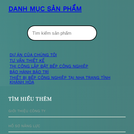
DANH MỤC SẢN PHẨM
T
ì
m
DỰ ÁN CỦA CHÚNG TÔI
TƯ VẤN THIẾT KẾ
k
THI CÔNG LẮP ĐẶT BẾP CÔNG NGHIỆP
BẢO HÀNH BẢO TRÌ
i
THIẾT BỊ BẾP CÔNG NGHIỆP TẠI NHA TRANG TỈNH
KHÁNH HÒA
ế
m
TÌM HIỂU THÊM
GIỚI THIỆU CÔNG TY
HỒ SƠ NĂNG LỰC