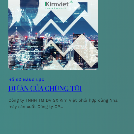
HỒ SƠ NĂNG LỰC
DỰ ÁN CỦA CHÚNG TÔI
Công ty TNHH TM DV SX Kim Việt phối hợp cùng Nhà
máy sản xuất Công ty CP…