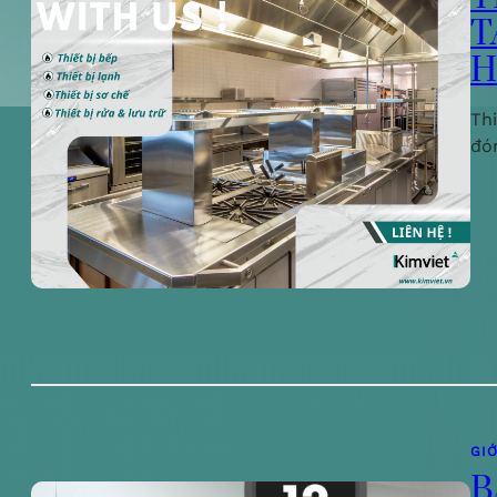
T
H
Th
đó
GIỚ
B