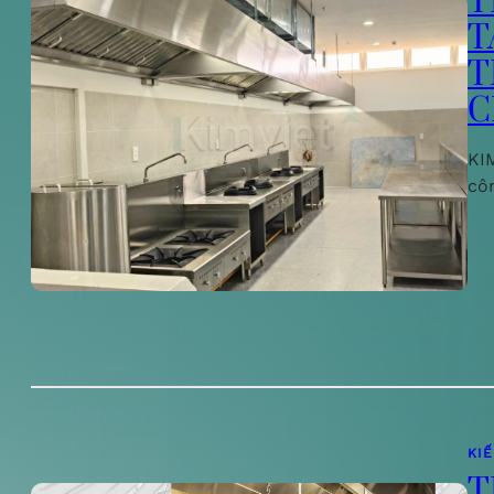
T
T
T
C
KIM
cô
KI
T