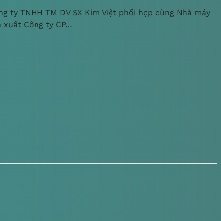
ng ty TNHH TM DV SX Kim Việt phối hợp cùng Nhà máy
n xuất Công ty CP…