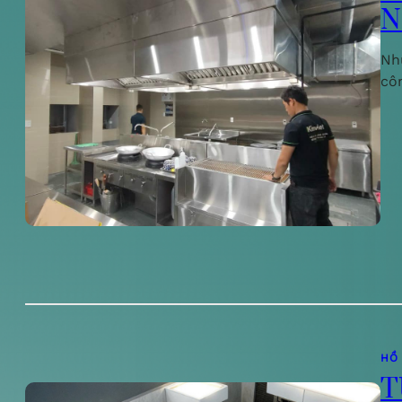
N
Nh
cô
HỒ
T