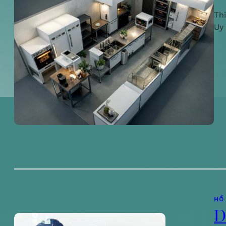
Th
Uy
HỒ
D