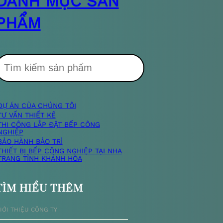
DANH MỤC SẢN
PHẨM
T
DỰ ÁN CỦA CHÚNG TÔI
m
TƯ VẤN THIẾT KẾ
THI CÔNG LẮP ĐẶT BẾP CÔNG
NGHIỆP
k
BẢO HÀNH BẢO TRÌ
THIẾT BỊ BẾP CÔNG NGHIỆP TẠI NHA
TRANG TỈNH KHÁNH HÒA
TÌM HIỂU THÊM
ế
IỚI THIỆU CÔNG TY