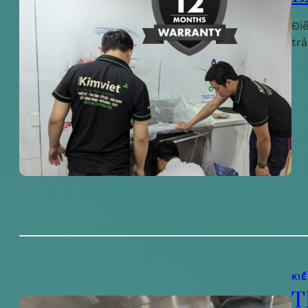
Đi
tr
KI
T