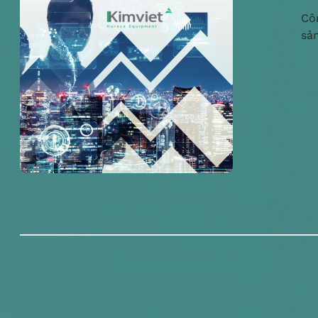
Cô
sả