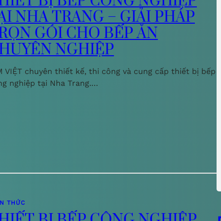
HIẾT BỊ BẾP CÔNG NGHIỆP
ẠI NHA TRANG – GIẢI PHÁP
RỌN GÓI CHO BẾP ĂN
HUYÊN NGHIỆP
 VIỆT chuyên thiết kế, thi công và cung cấp thiết bị bếp
ng nghiệp tại Nha Trang.…
ẾN THỨC
HIẾT BỊ BẾP CÔNG NGHIỆP