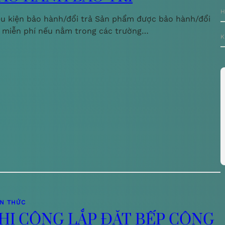
H
ều kiện bảo hành/đổi trả Sản phẩm được bảo hành/đổi
ả miễn phí nếu nằm trong các trường…
K
ẾN THỨC
HI CÔNG LẮP ĐẶT BẾP CÔNG