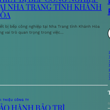
ẠI NHA TRANG TỈNH KHÁNH
ÒA
iết bị bếp công nghiệp tại Nha Trang tỉnh Khánh Hòa
ng vai trò quan trọng trong việc…
ì
i
I THIỆU CÔNG TY
G
ẢO HÀNH BẢO TRÌ