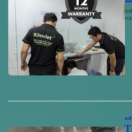
Đi
tr
KI
T