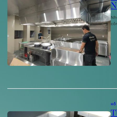
N
Nh
cô
HỒ
T