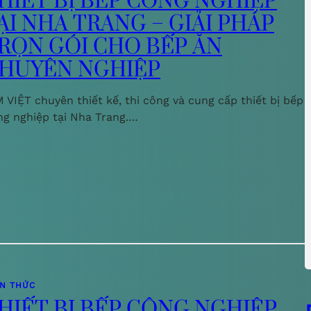
HIẾT BỊ BẾP CÔNG NGHIỆP
ẠI NHA TRANG – GIẢI PHÁP
RỌN GÓI CHO BẾP ĂN
HUYÊN NGHIỆP
 VIỆT chuyên thiết kế, thi công và cung cấp thiết bị bếp
ng nghiệp tại Nha Trang.…
ẾN THỨC
HIẾT BỊ BẾP CÔNG NGHIỆP