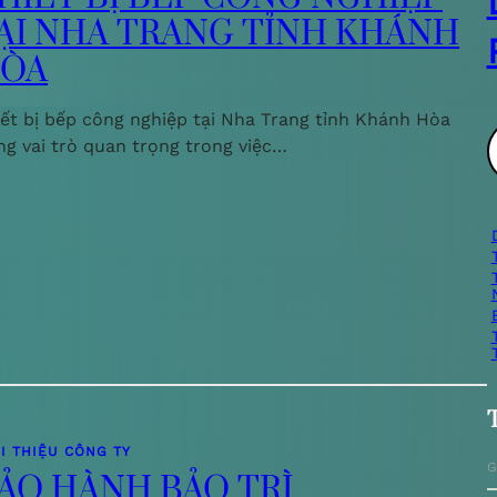
ẠI NHA TRANG TỈNH KHÁNH
ÒA
iết bị bếp công nghiệp tại Nha Trang tỉnh Khánh Hòa
ng vai trò quan trọng trong việc…
ì
i
I THIỆU CÔNG TY
G
ẢO HÀNH BẢO TRÌ