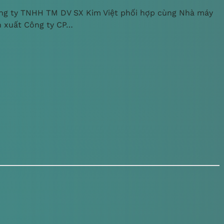
ng ty TNHH TM DV SX Kim Việt phối hợp cùng Nhà máy
n xuất Công ty CP…