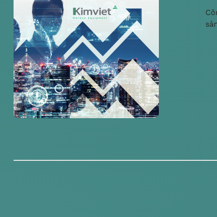
Cô
sả