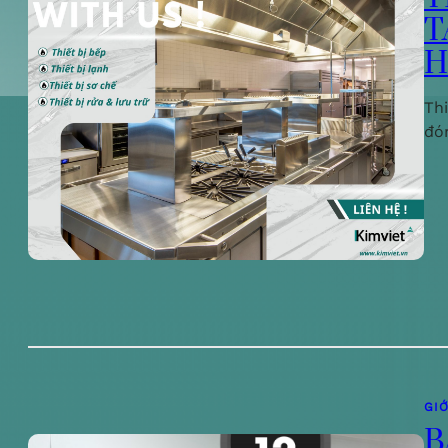
T
H
Th
đó
GIỚ
B