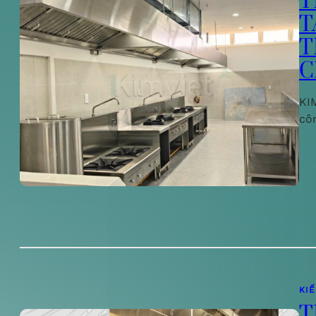
T
T
T
C
KIM
cô
KI
T