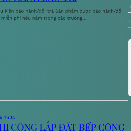
H
ều kiện bảo hành/đổi trả Sản phẩm được bảo hành/đổi
ả miễn phí nếu nằm trong các trường…
K
ẾN THỨC
HI CÔNG LẮP ĐẶT BẾP CÔNG