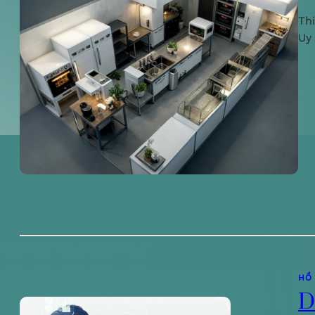
Th
Uy
HỒ
D