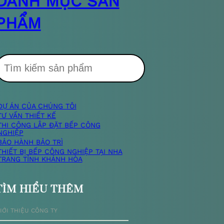
DANH MỤC SẢN
PHẨM
T
DỰ ÁN CỦA CHÚNG TÔI
m
TƯ VẤN THIẾT KẾ
THI CÔNG LẮP ĐẶT BẾP CÔNG
NGHIỆP
k
BẢO HÀNH BẢO TRÌ
THIẾT BỊ BẾP CÔNG NGHIỆP TẠI NHA
TRANG TỈNH KHÁNH HÒA
TÌM HIỂU THÊM
ế
IỚI THIỆU CÔNG TY