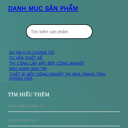
DANH MỤC SẢN PHẨM
T
ì
m
DỰ ÁN CỦA CHÚNG TÔI
TƯ VẤN THIẾT KẾ
k
THI CÔNG LẮP ĐẶT BẾP CÔNG NGHIỆP
BẢO HÀNH BẢO TRÌ
i
THIẾT BỊ BẾP CÔNG NGHIỆP TẠI NHA TRANG TỈNH
KHÁNH HÒA
ế
m
TÌM HIỂU THÊM
GIỚI THIỆU CÔNG TY
HỒ SƠ NĂNG LỰC