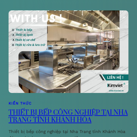
KIẾN THỨC
THIẾT BỊ BẾP CÔNG NGHIỆP TẠI NHA
TRANG TỈNH KHÁNH HÒA
Thiết bị bếp công nghiệp tại Nha Trang tỉnh Khánh Hòa