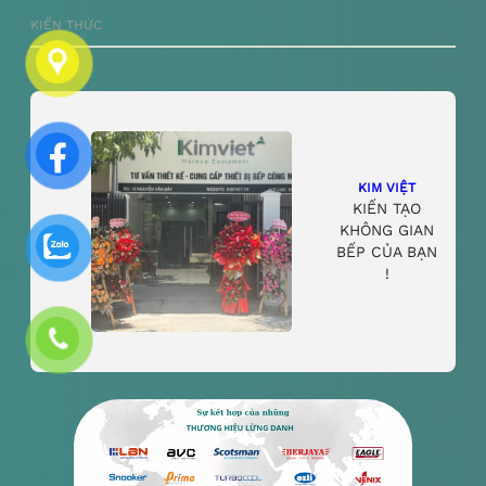
KIẾN THỨC
KIM VIỆT
KIẾN TẠO
KHÔNG GIAN
BẾP CỦA BẠN
!