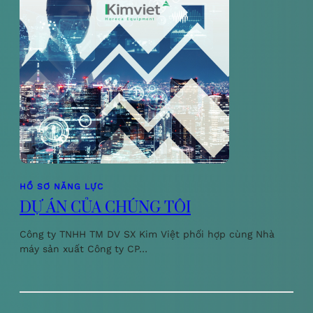
HỒ SƠ NĂNG LỰC
DỰ ÁN CỦA CHÚNG TÔI
Công ty TNHH TM DV SX Kim Việt phối hợp cùng Nhà
máy sản xuất Công ty CP…