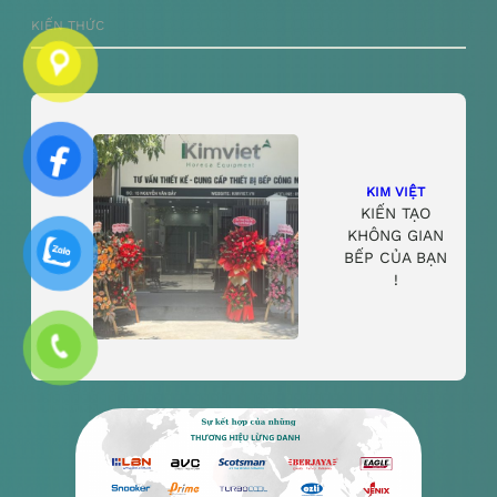
KIẾN THỨC
KIM VIỆT
KIẾN TẠO
KHÔNG GIAN
BẾP CỦA BẠN
!