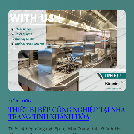
KIẾN THỨC
THIẾT BỊ BẾP CÔNG NGHIỆP TẠI NHA
TRANG TỈNH KHÁNH HÒA
Thiết bị bếp công nghiệp tại Nha Trang tỉnh Khánh Hòa