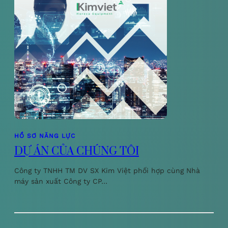
HỒ SƠ NĂNG LỰC
DỰ ÁN CỦA CHÚNG TÔI
Công ty TNHH TM DV SX Kim Việt phối hợp cùng Nhà
máy sản xuất Công ty CP…