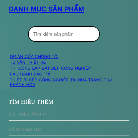
DANH MỤC SẢN PHẨM
T
ì
m
DỰ ÁN CỦA CHÚNG TÔI
TƯ VẤN THIẾT KẾ
k
THI CÔNG LẮP ĐẶT BẾP CÔNG NGHIỆP
BẢO HÀNH BẢO TRÌ
i
THIẾT BỊ BẾP CÔNG NGHIỆP TẠI NHA TRANG TỈNH
KHÁNH HÒA
ế
m
TÌM HIỂU THÊM
GIỚI THIỆU CÔNG TY
HỒ SƠ NĂNG LỰC