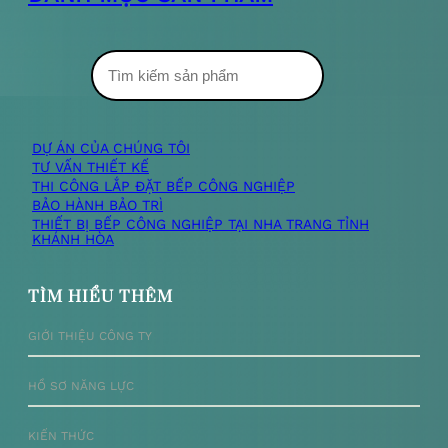
T
ì
m
DỰ ÁN CỦA CHÚNG TÔI
TƯ VẤN THIẾT KẾ
k
THI CÔNG LẮP ĐẶT BẾP CÔNG NGHIỆP
BẢO HÀNH BẢO TRÌ
i
THIẾT BỊ BẾP CÔNG NGHIỆP TẠI NHA TRANG TỈNH
KHÁNH HÒA
ế
m
TÌM HIỂU THÊM
GIỚI THIỆU CÔNG TY
HỒ SƠ NĂNG LỰC
KIẾN THỨC