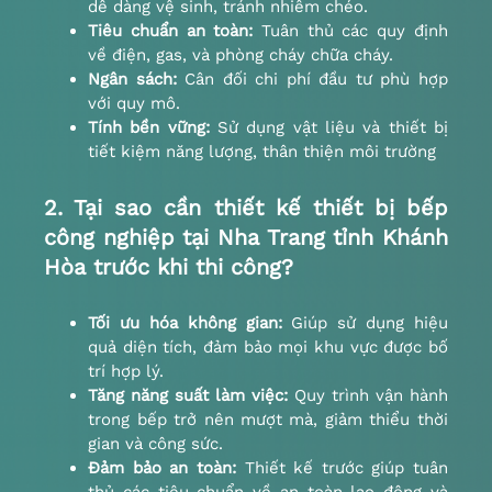
dễ dàng vệ sinh, tránh nhiễm chéo.
Tiêu chuẩn an toàn:
Tuân thủ các quy định
về điện, gas, và phòng cháy chữa cháy.
Ngân sách:
Cân đối chi phí đầu tư phù hợp
với quy mô.
Tính bền vững:
Sử dụng vật liệu và thiết bị
tiết kiệm năng lượng, thân thiện môi trường
2. Tại sao cần thiết kế thiết bị bếp
công nghiệp tại Nha Trang tỉnh Khánh
Hòa trước khi thi công?
Tối ưu hóa không gian:
Giúp sử dụng hiệu
quả diện tích, đảm bảo mọi khu vực được bố
trí hợp lý.
Tăng năng suất làm việc:
Quy trình vận hành
trong bếp trở nên mượt mà, giảm thiểu thời
gian và công sức.
Đảm bảo an toàn:
Thiết kế trước giúp tuân
thủ các tiêu chuẩn về an toàn lao động và