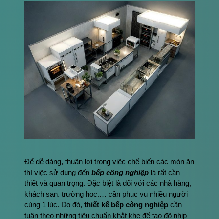
Để dễ dàng, thuận lợi trong việc chế biến các món ăn
thì việc sử dụng đến
bếp công nghiệp
là rất cần
thiết và quan trọng. Đặc biệt là đối với các nhà hàng,
khách sạn, trường học,… cần phục vụ nhiều người
cùng 1 lúc. Do đó,
thiết kế bếp công nghiệp
cần
tuân theo những tiêu chuẩn khắt khe để tạo độ nhịp