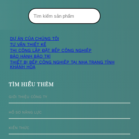
DỰ ÁN CỦA CHÚNG TÔI
TƯ VẤN THIẾT KẾ
THI CÔNG LẮP ĐẶT BẾP CÔNG NGHIỆP
BẢO HÀNH BẢO TRÌ
THIẾT BỊ BẾP CÔNG NGHIỆP TẠI NHA TRANG TỈNH
KHÁNH HÒA
TÌM HIỂU THÊM
GIỚI THIỆU CÔNG TY
HỒ SƠ NĂNG LỰC
KIẾN THỨC