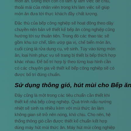
món ăn. Đồng thời còn có tâm lý làm việc dễ chịu,
thoải mái của nhân viên trong khi làm việc sẽ giúp
món ăn đưa tới thực khách đầy chất lượng.
Đặc thù của bếp công nghiệp sẽ hoạt động theo dây
chuyền nên bản vẽ thiết kế bếp ăn công nghiệp cũng
hướng tới sự thuận tiện. Trong đó các thao tác sẽ
gồm khu sơ chế, tẩm ướp gia vị, chế biến món ăn,
cuối cùng là rửa dụng cụ, vệ sinh. Tùy vào từng món
ăn, loại hình phục vụ sẽ trang bị thiết bị bếp thích hợp
khác nhau. Để bố trí hợp lý theo từng loại hình cần
có các chuyên gia về thiết kế bếp công nghiệp sẽ có
được bố trí đúng chuẩn.
Sử dụng thông gió, hút mùi cho Bếp ă
Đây cũng là một trong các tiêu chuẩn cần thiết khi
thiết kế nhà bếp công nghiệp. Quá trình nấu nướng
nhiệt sẽ sinh ra nhiều kèm với mùi thức ăn làm
không gian sẽ trở nên nóng, khó chịu. Cho nên, hệ
thống thông gió cần được thiết kế chuẩn kết hợp
dùng máy hút mùi thức ăn. Máy hút mùi công nghiệp