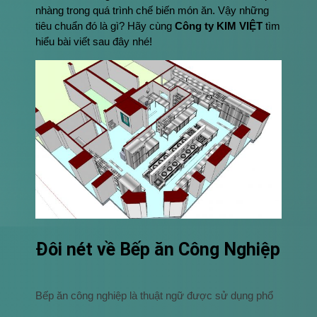
nhàng trong quá trình chế biến món ăn. Vậy những
tiêu chuẩn đó là gì? Hãy cùng
Công ty KIM VIỆT
tìm
hiểu bài viết sau đây nhé!
Đôi nét về Bếp ăn Công Nghiệp
Bếp ăn công nghiệp là thuật ngữ được sử dụng phổ