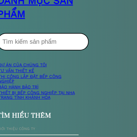
DANH MỤC SẢN
PHẨM
T
DỰ ÁN CỦA CHÚNG TÔI
m
TƯ VẤN THIẾT KẾ
THI CÔNG LẮP ĐẶT BẾP CÔNG
NGHIỆP
k
BẢO HÀNH BẢO TRÌ
THIẾT BỊ BẾP CÔNG NGHIỆP TẠI NHA
TRANG TỈNH KHÁNH HÒA
TÌM HIỂU THÊM
ế
IỚI THIỆU CÔNG TY