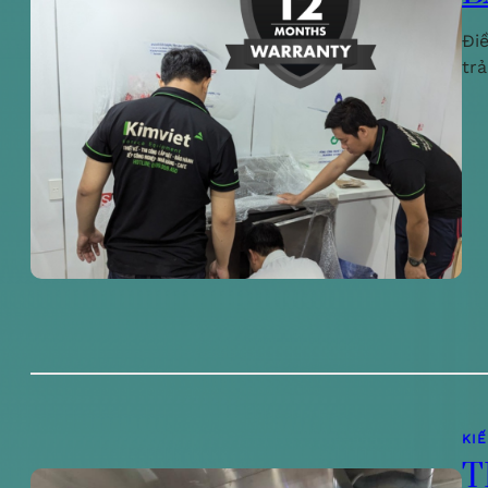
Đi
tr
KI
T