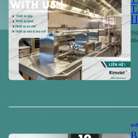
T
H
Th
đó
GIỚ
B