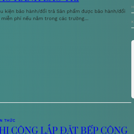
H
ều kiện bảo hành/đổi trả Sản phẩm được bảo hành/đổi
ả miễn phí nếu nằm trong các trường…
K
ẾN THỨC
HI CÔNG LẮP ĐẶT BẾP CÔNG