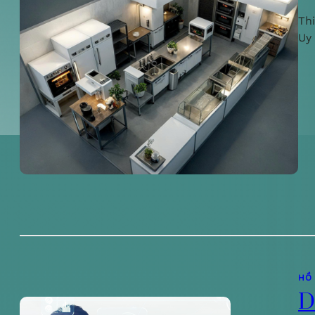
Th
Uy
HỒ
D