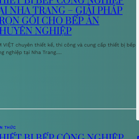
HIẾT BỊ BẾP CÔNG NGHIỆP
ẠI NHA TRANG – GIẢI PHÁP
RỌN GÓI CHO BẾP ĂN
HUYÊN NGHIỆP
 VIỆT chuyên thiết kế, thi công và cung cấp thiết bị bếp
ng nghiệp tại Nha Trang.…
ẾN THỨC
HIẾT BỊ BẾP CÔNG NGHIỆP