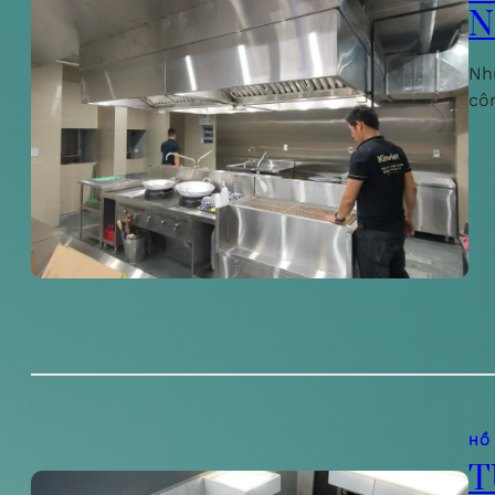
N
Nh
cô
HỒ
T