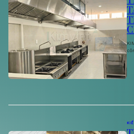
T
T
T
C
KIM
cô
KI
T