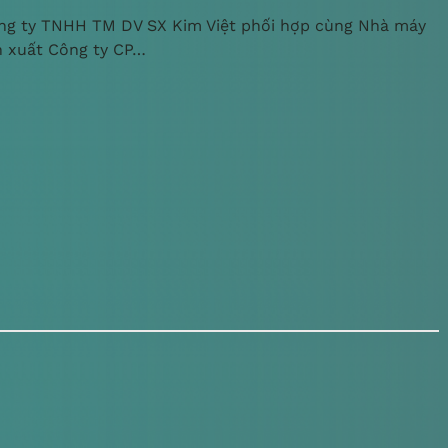
ng ty TNHH TM DV SX Kim Việt phối hợp cùng Nhà máy
n xuất Công ty CP…