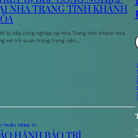
ẠI NHA TRANG TỈNH KHÁNH
ÒA
iết bị bếp công nghiệp tại Nha Trang tỉnh Khánh Hòa
ng vai trò quan trọng trong việc…
ì
i
I THIỆU CÔNG TY
G
ẢO HÀNH BẢO TRÌ