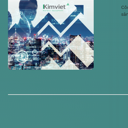
Cô
sả