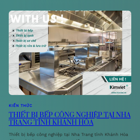
KIẾN THỨC
THIẾT BỊ BẾP CÔNG NGHIỆP TẠI NHA
TRANG TỈNH KHÁNH HÒA
Thiết bị bếp công nghiệp tại Nha Trang tỉnh Khánh Hòa