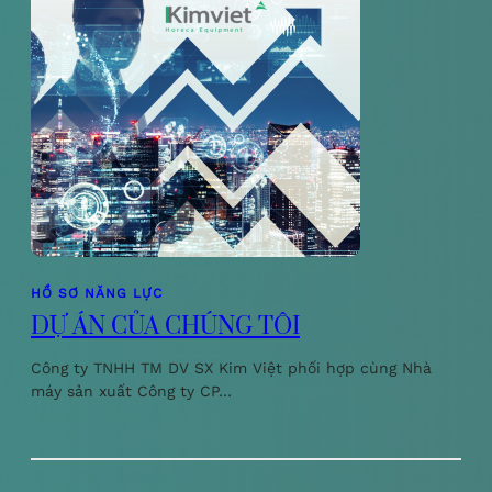
HỒ SƠ NĂNG LỰC
DỰ ÁN CỦA CHÚNG TÔI
Công ty TNHH TM DV SX Kim Việt phối hợp cùng Nhà
máy sản xuất Công ty CP…