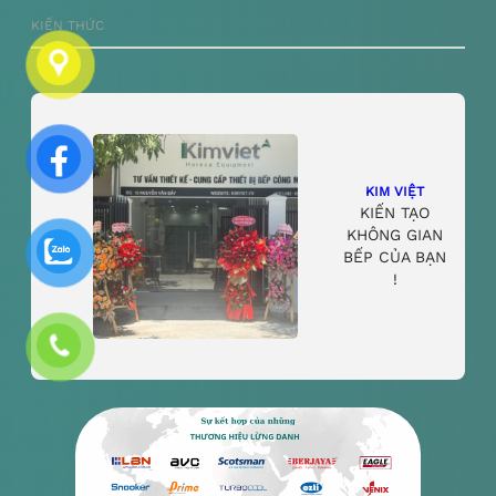
KIẾN THỨC
KIM VIỆT
KIẾN TẠO
KHÔNG GIAN
BẾP CỦA BẠN
!