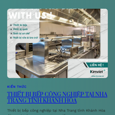
KIẾN THỨC
THIẾT BỊ BẾP CÔNG NGHIỆP TẠI NHA
TRANG TỈNH KHÁNH HÒA
Thiết bị bếp công nghiệp tại Nha Trang tỉnh Khánh Hòa