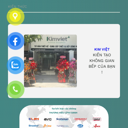
KIẾN THỨC
KIM VIỆT
KIẾN TẠO
KHÔNG GIAN
BẾP CỦA BẠN
!