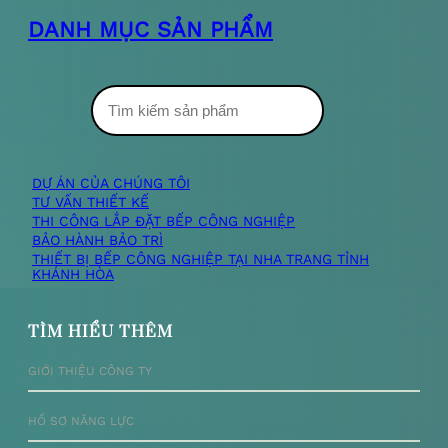
DANH MỤC SẢN PHẨM
T
ì
m
DỰ ÁN CỦA CHÚNG TÔI
TƯ VẤN THIẾT KẾ
k
THI CÔNG LẮP ĐẶT BẾP CÔNG NGHIỆP
BẢO HÀNH BẢO TRÌ
i
THIẾT BỊ BẾP CÔNG NGHIỆP TẠI NHA TRANG TỈNH
KHÁNH HÒA
ế
m
TÌM HIỂU THÊM
GIỚI THIỆU CÔNG TY
HỒ SƠ NĂNG LỰC