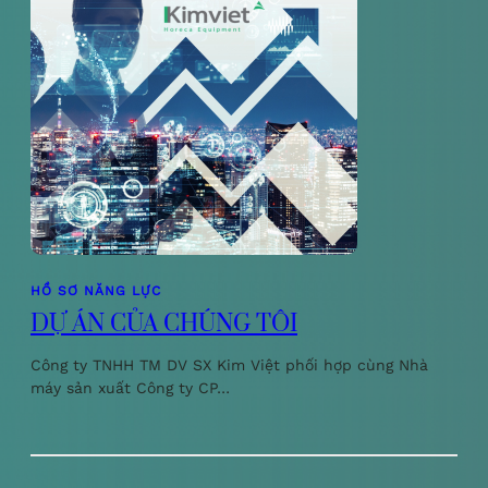
HỒ SƠ NĂNG LỰC
DỰ ÁN CỦA CHÚNG TÔI
Công ty TNHH TM DV SX Kim Việt phối hợp cùng Nhà
máy sản xuất Công ty CP…