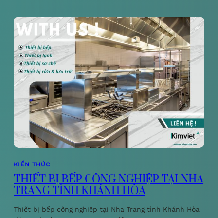
KIẾN THỨC
THIẾT BỊ BẾP CÔNG NGHIỆP TẠI NHA
TRANG TỈNH KHÁNH HÒA
Thiết bị bếp công nghiệp tại Nha Trang tỉnh Khánh Hòa