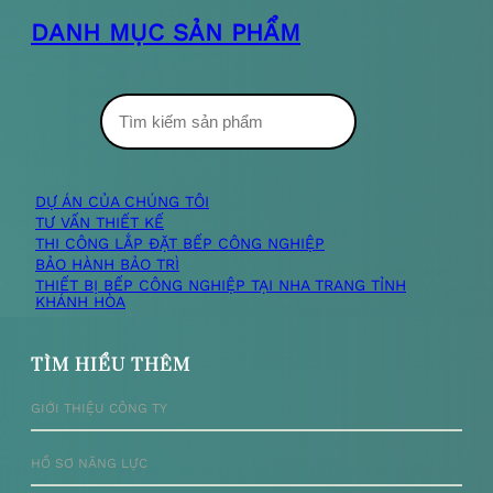
DANH MỤC SẢN PHẨM
T
ì
m
DỰ ÁN CỦA CHÚNG TÔI
TƯ VẤN THIẾT KẾ
k
THI CÔNG LẮP ĐẶT BẾP CÔNG NGHIỆP
BẢO HÀNH BẢO TRÌ
i
THIẾT BỊ BẾP CÔNG NGHIỆP TẠI NHA TRANG TỈNH
KHÁNH HÒA
ế
m
TÌM HIỂU THÊM
GIỚI THIỆU CÔNG TY
HỒ SƠ NĂNG LỰC