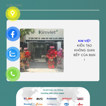
KIẾN THỨC
KIM VIỆT
KIẾN TẠO
KHÔNG GIAN
BẾP CỦA BẠN
!