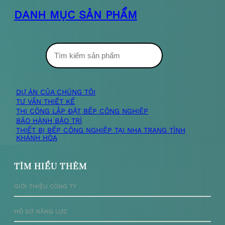
DANH MỤC SẢN PHẨM
T
ì
m
DỰ ÁN CỦA CHÚNG TÔI
TƯ VẤN THIẾT KẾ
k
THI CÔNG LẮP ĐẶT BẾP CÔNG NGHIỆP
BẢO HÀNH BẢO TRÌ
i
THIẾT BỊ BẾP CÔNG NGHIỆP TẠI NHA TRANG TỈNH
KHÁNH HÒA
ế
m
TÌM HIỂU THÊM
GIỚI THIỆU CÔNG TY
HỒ SƠ NĂNG LỰC