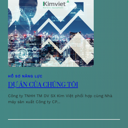
HỒ SƠ NĂNG LỰC
DỰ ÁN CỦA CHÚNG TÔI
Công ty TNHH TM DV SX Kim Việt phối hợp cùng Nhà
máy sản xuất Công ty CP…