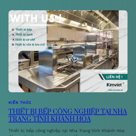
KIẾN THỨC
THIẾT BỊ BẾP CÔNG NGHIỆP TẠI NHA
TRANG TỈNH KHÁNH HÒA
Thiết bị bếp công nghiệp tại Nha Trang tỉnh Khánh Hòa