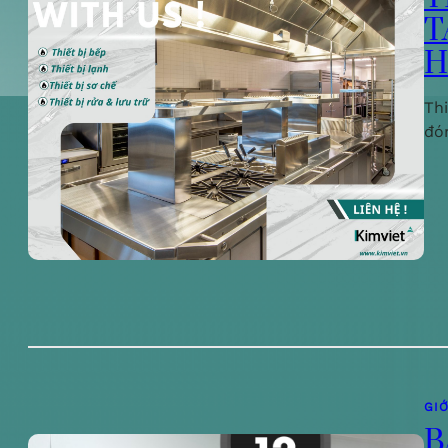
T
H
Th
đó
GIỚ
B