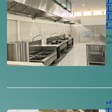
T
T
T
C
KIM
cô
KI
T