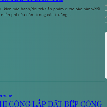
H
ều kiện bảo hành/đổi trả Sản phẩm được bảo hành/đổi
ả miễn phí nếu nằm trong các trường…
K
ẾN THỨC
HI CÔNG LẮP ĐẶT BẾP CÔNG