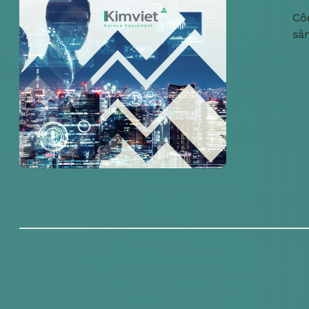
Cô
sả