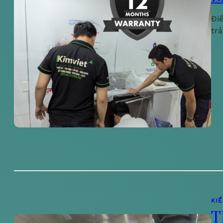
Đi
tr
KI
T