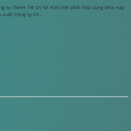
ng ty TNHH TM DV SX Kim Việt phối hợp cùng Nhà máy
n xuất Công ty CP…