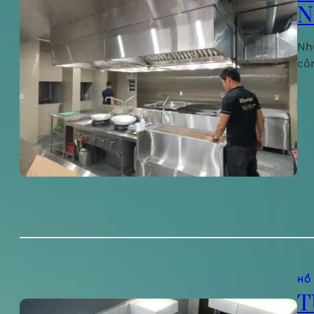
N
Nh
cô
HỒ
T