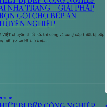
HIẾT BỊ BẾP CÔNG NGHIỆP
ẠI NHA TRANG – GIẢI PHÁP
RỌN GÓI CHO BẾP ĂN
HUYÊN NGHIỆP
 VIỆT chuyên thiết kế, thi công và cung cấp thiết bị bếp
ng nghiệp tại Nha Trang.…
ẾN THỨC
HIẾT BỊ BẾP CÔNG NGHIỆP