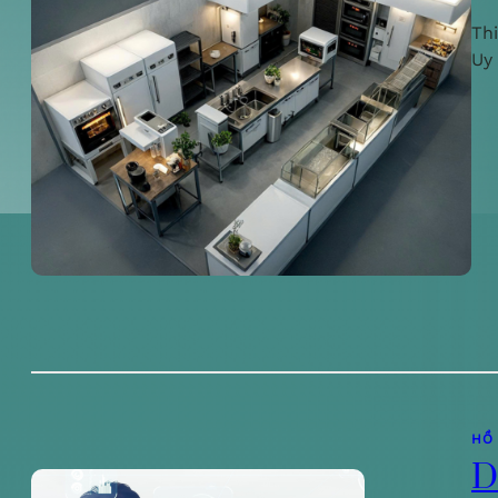
Th
Uy
HỒ
D