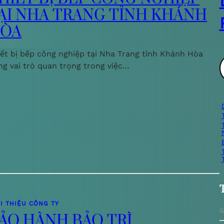
ẠI NHA TRANG TỈNH KHÁNH
ÒA
iết bị bếp công nghiệp tại Nha Trang tỉnh Khánh Hòa
ng vai trò quan trọng trong việc…
ì
i
I THIỆU CÔNG TY
G
ẢO HÀNH BẢO TRÌ