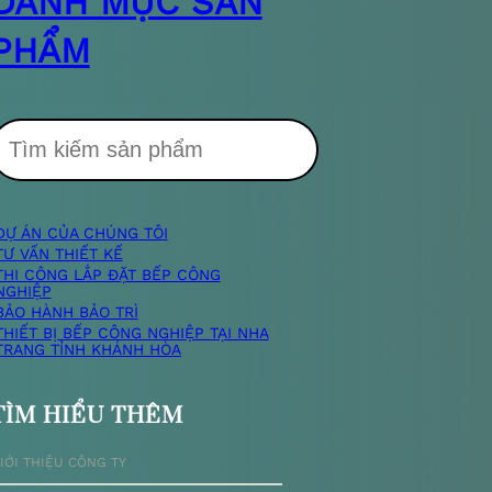
DANH MỤC SẢN
PHẨM
T
DỰ ÁN CỦA CHÚNG TÔI
m
TƯ VẤN THIẾT KẾ
THI CÔNG LẮP ĐẶT BẾP CÔNG
NGHIỆP
k
BẢO HÀNH BẢO TRÌ
THIẾT BỊ BẾP CÔNG NGHIỆP TẠI NHA
TRANG TỈNH KHÁNH HÒA
TÌM HIỂU THÊM
ế
IỚI THIỆU CÔNG TY