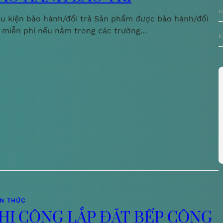
H
ều kiện bảo hành/đổi trả Sản phẩm được bảo hành/đổi
ả miễn phí nếu nằm trong các trường…
K
ẾN THỨC
HI CÔNG LẮP ĐẶT BẾP CÔNG