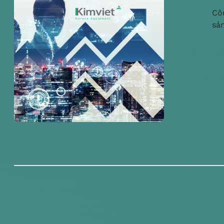
Cô
sả