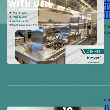
T
H
Th
đó
GIỚ
B