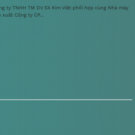
ng ty TNHH TM DV SX Kim Việt phối hợp cùng Nhà máy
n xuất Công ty CP…