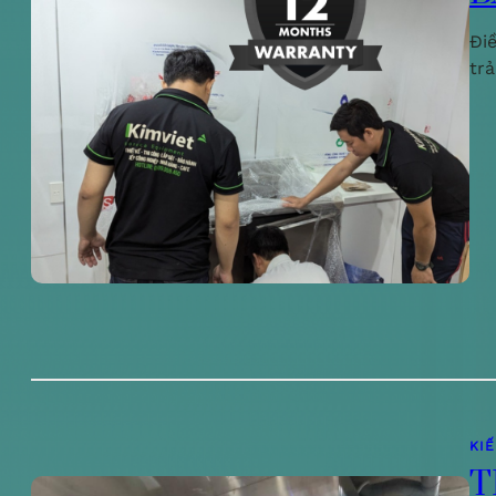
Đi
tr
KI
T