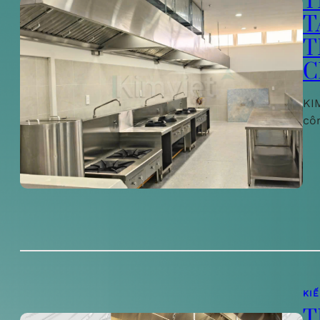
T
T
T
C
KIM
cô
KI
T