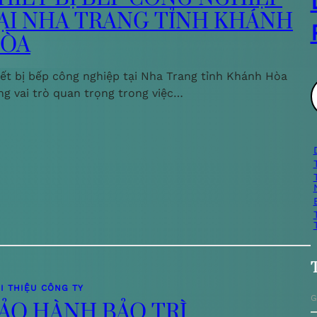
ẠI NHA TRANG TỈNH KHÁNH
ÒA
iết bị bếp công nghiệp tại Nha Trang tỉnh Khánh Hòa
ng vai trò quan trọng trong việc…
ì
i
I THIỆU CÔNG TY
G
ẢO HÀNH BẢO TRÌ