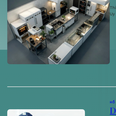
Th
Uy
HỒ
D