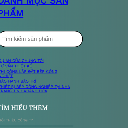
DANH MỤC SẢN
PHẨM
T
DỰ ÁN CỦA CHÚNG TÔI
m
TƯ VẤN THIẾT KẾ
THI CÔNG LẮP ĐẶT BẾP CÔNG
NGHIỆP
k
BẢO HÀNH BẢO TRÌ
THIẾT BỊ BẾP CÔNG NGHIỆP TẠI NHA
TRANG TỈNH KHÁNH HÒA
TÌM HIỂU THÊM
ế
IỚI THIỆU CÔNG TY