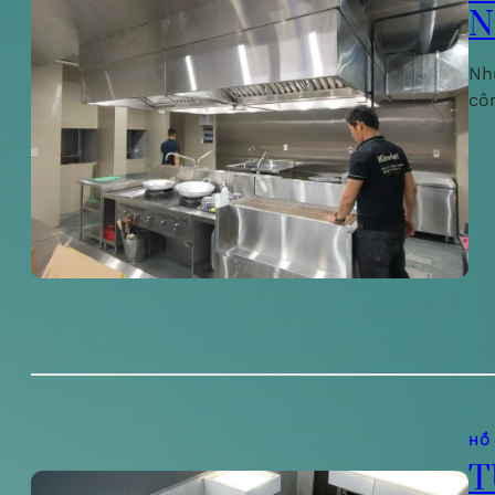
N
Nh
cô
HỒ
T