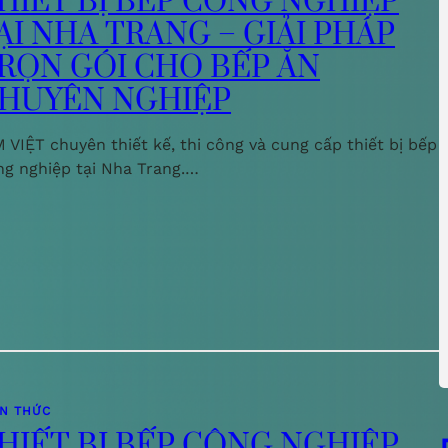
HIẾT BỊ BẾP CÔNG NGHIỆP
ẠI NHA TRANG – GIẢI PHÁP
RỌN GÓI CHO BẾP ĂN
HUYÊN NGHIỆP
 VIỆT chuyên thiết kế, thi công và cung cấp thiết bị bếp
ng nghiệp tại Nha Trang.…
ẾN THỨC
HIẾT BỊ BẾP CÔNG NGHIỆP